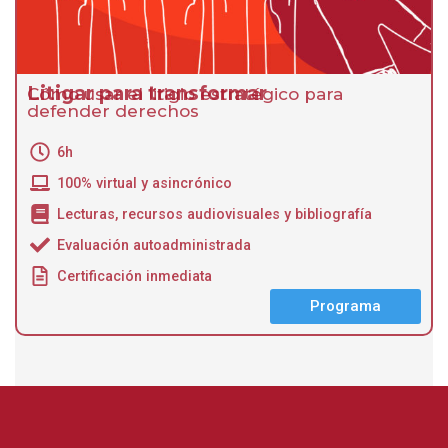
Litigar para transformar
Cómo usar el litigio estratégico para
defender derechos​
6h
100% virtual y asincrónico
Lecturas, recursos audiovisuales y bibliografía
Evaluación autoadministrada
Certificación inmediata
Programa