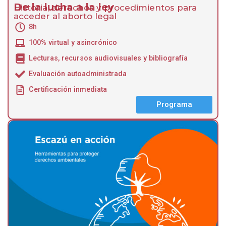
De la lucha a la ley
Historia, derechos y procedimientos para
acceder al aborto legal
8h
100% virtual y asincrónico
Lecturas, recursos audiovisuales y bibliografía
Evaluación autoadministrada
Certificación inmediata
Programa